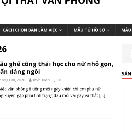
NỘI THẤT VĂN PHÒNG
CÁCH CHỌN BÀN LÀM VIỆC
MẪU TỦ HỒ SƠ
MẪU 
26
ẫu ghế công thái học cho nữ nhỏ gọn,
ẩn dáng ngồi
SẢN
háng Hai, 2026
myhuyen
0
iệc văn phòng 8 tiếng mỗi ngày khiến chị em phụ nữ
g xuyên gặp phải tình trạng đau mỏi vai gáy và thắt
[…]