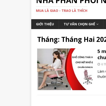
NHÀ PHÂN PHỐI 
MUA LÀ GIAO - TRAO LÀ THÍCH
GIỚI THIỆU
TƯ VẤN CHỌN GHẾ
Tháng: Tháng Hai 20
5 m
chu
6 T
Làm v
thườn