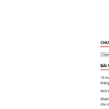
CHU
BÀI 
10 m
thán
Kích 
Khám 
cho n